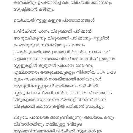
കണക്ഷനും ഉപയോഗിച്ച് ഒരു വിർച്വൽ ക്ലാസ്റൂം
സൃഷ്ടിക്കാൻ കഴിയും.
വെർച്വൽ സ്കൂളുകളുടെ പ്രയോജനങ്ങൾ
1.വിർച്വൽ പഠനം വിദൂരമായി പഠിക്കാൻ
അനുവദിക്കുന്നു- വിദൂരമായി പഠിക്കാനും, സ്കൂളിൽ
ചേരാനുമുള്ള സൗകര്യവും പ്രദാനം
ചെയ്യുന്നതിനാൽ ഉന്നത വിദ്യാഭ്യാസ രംഗത്ത്
വളരെ സാധാരണമായ വിർച്വൽ ലേണിംഗ് ഇപ്പോൾ
സ്കൂളുകളിൽ കൂടുതൽ പ്രചാരം നേടുന്നു.
എല്ലാത്തരം ഒത്തുചേരലുകളും നിർത്തിയ COVID-19
മൂലം സംഭവങ്ങൾ നാടകീയമായി മാറിയപ്പോൾ,
ആധുനിക സ്കൂളുകൾ തൽക്ഷണം വിർച്വൽ
സ്കൂളുകളിലേക്ക് മാറി, വിദ്യാർത്ഥികൾക്ക് അവരുടെ
വീടുകളുടെ സുഖസൗകര്യങ്ങളിൽ നിന്ന് തന്നെ
വിദൂരമായി ക്ലാസുകളിൽ പഠിക്കാൻ സാധിച്ചു.
2.ടു-വേ പഠനത്തെ അനുവദിക്കുന്നു- അധ്യാപകനും
വിദ്യാർത്ഥിയും തമ്മിലുള്ള ദ്വിമുഖ
ആശയവിനിമയമാക്കി വിർച്വൽ സ്കൂളുകൾ ഇ-