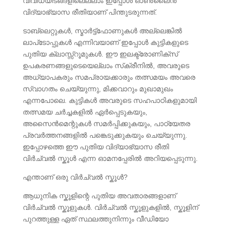
വിവിധയിടങ്ങളിലെല്ലാം ഇപ്പോൾ ഓൺലൈൻ
വിദ്യാഭ്യാസ രീതിയാണ് പിന്തുടരുന്നത്.
ടാബ്‌ലെറ്റുകൾ, സ്മാർട്ട്‌ഫോണുകൾ അല്ലെങ്കിൽ
ലാപ്‌ടോപ്പുകൾ എന്നിവയാണ് ഇപ്പോൾ കുട്ടികളുടെ
പുതിയ ക്ലാസ്സ്റൂമുകൾ. ഈ ഇലക്ട്രോണിക്സ്
ഉപകരണങ്ങളുടെയെല്ലാം സ്‌ക്രീനിൽ, അവരുടെ
അധ്യാപകരും സമപ്രായക്കാരും തത്സമയം അവരെ
സ്വാഗതം ചെയ്യുന്നു, മിക്കവാറും മുഖാമുഖം
എന്നപോലെ. കുട്ടികൾ അവരുടെ സഹപാഠികളുമായി
തത്സമയ ചർച്ചകളിൽ ഏർപ്പെടുകയും,
അസൈൻമെന്റുകൾ സമർപ്പിക്കുകയും, പാഠ്യേതര
പ്രവർത്തനങ്ങളിൽ പങ്കെടുക്കുകയും ചെയ്യുന്നു.
ഇപ്പോഴത്തെ ഈ പുതിയ വിദ്യാഭ്യാസ രീതി
വിർച്വൽ സ്കൂൾ എന്ന ഓമനപ്പേരിൽ അറിയപ്പെടുന്നു.
എന്താണ് ഒരു വിർച്വൽ സ്കൂൾ?
ആധുനിക സ്കൂളിന്റെ പുതിയ അവതാരങ്ങളാണ്
വിർച്വൽ സ്കൂളുകൾ. വിർച്വൽ സ്കൂളുകളിൽ, സ്കൂളിന്
പുറത്തുള്ള ഏത് സ്ഥലത്തുനിന്നും വീഡിയോ