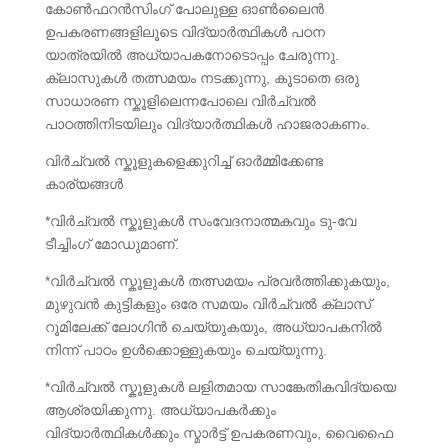
കോൺഫറൻസിംഗ് പോലുള്ള ഓൺലൈൻ
ഉപകരണങ്ങളിലൂടെ വിദ്യാർത്ഥികൾ പഠന
യാത്രയിൽ അധ്യാപകനോടൊപ്പം ചേരുന്നു.
ക്ലാസുകൾ തത്സമയം നടക്കുന്നു, കൂടാതെ ഒരു
സാധാരണ സ്കൂളിലെന്നപോലെ വിർച്വൽ
പാഠത്തിനിടയിലും വിദ്യാർത്ഥികൾ ഹാജരാകണം.
വിർച്വൽ സ്കൂളുകളെക്കുറിച്ച് ഓർമ്മിക്കേണ്ട
കാര്യങ്ങൾ
*വിർച്വൽ സ്കൂളുകൾ സംവേദനാത്മകവും ടു-വേ
ടീച്ചിംഗ് മോഡുമാണ്.
*വിർച്വൽ സ്കൂളുകൾ തത്സമയം പ്രവർത്തിക്കുകയും,
മുഴുവൻ കുട്ടികളും ഒരേ സമയം വിർച്വൽ ക്ലാസ്
റൂമിലേക്ക് ലോഗിൻ ചെയ്യുകയും, അധ്യാപകനിൽ
നിന്ന് പാഠം ഉൾക്കൊള്ളുകയും ചെയ്യുന്നു.
*വിർച്വൽ സ്കൂളുകൾ ലളിതമായ സാങ്കേതികവിദ്യയെ
ആശ്രയിക്കുന്നു. അധ്യാപകർക്കും
വിദ്യാർത്ഥികൾക്കും സ്മാർട്ട് ഉപകരണവും, വൈഫൈ